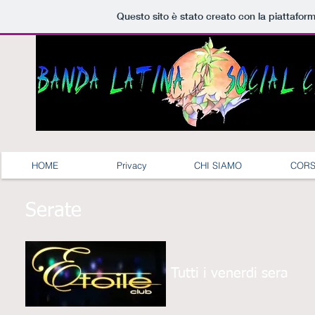
Questo sito è stato creato con la piattafor
HOME
Privacy
CHI SIAMO
CORS
Serate
Tutti i venerdi sera